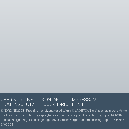
ÜBER NORGINE
|
KONTAKT
|
IMPRESSUM
|
DATENSCHUTZ
|
COOKIE-RICHTLINIE
© NORGINE 2023 | Produkt unter Lizenz von Alfasigma S.p.A. XIFAXAN ist eine eingetragene Marke
der Alfasigma Unternehmensgruppe, lizenziert für die Norgine-Unternehmensgruppe. NORGINE
und das Norgine-Segel sind eingetragene Marken der Norgine-Unternehmensgruppe. | DE-HEP-XIF-
2400004