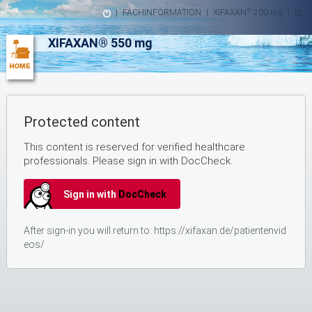
®
|
FACHINFORMATION
|
XIFAXAN
200 mg
|
XIFAXAN® 550 mg
Protected content
This content is reserved for verified healthcare
professionals. Please sign in with DocCheck.
Sign in with
DocCheck
After sign-in you will return to:
https://xifaxan.de/patientenvid
eos/