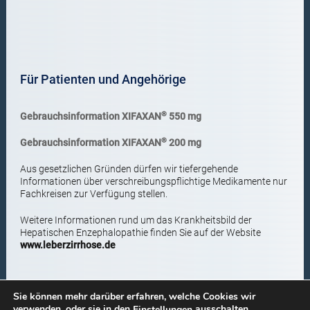
Für Patienten und Angehörige
®
Gebrauchsinformation XIFAXAN
550 mg
®
Gebrauchsinformation XIFAXAN
200 mg
Aus gesetzlichen Gründen dürfen wir tiefergehende
Informationen über verschreibungspflichtige Medikamente nur
Fachkreisen zur Verfügung stellen.
Weitere Informationen rund um das Krankheitsbild der
Hepatischen Enzephalopathie finden Sie auf der Website
www.leberzirrhose.de
Sie können mehr darüber erfahren, welche Cookies wir
ÜBER NORGINE
|
KONTAKT
|
IMPRESSUM
|
verwenden, oder sie in den
ausschalten.
Einstellungen