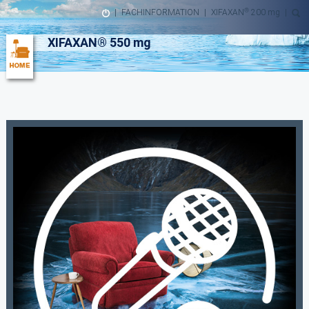
®
|
FACHINFORMATION
|
XIFAXAN
200 mg
|
XIFAXAN® 550 mg