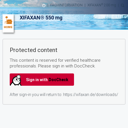
®
|
FACHINFORMATION
|
XIFAXAN
200 mg
|
XIFAXAN® 550 mg
Protected content
This content is reserved for verified healthcare
professionals. Please sign in with DocCheck.
Sign in with
DocCheck
After sign-in you will return to:
https://xifaxan.de/downloads/