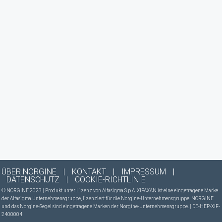
ÜBER NORGINE
|
KONTAKT
|
IMPRESSUM
|
DATENSCHUTZ
|
COOKIE-RICHTLINIE
© NORGINE 2023 | Produkt unter Lizenz von Alfasigma S.p.A. XIFAXAN ist eine eingetragene Marke
der Alfasigma Unternehmensgruppe, lizenziert für die Norgine-Unternehmensgruppe. NORGINE
und das Norgine-Segel sind eingetragene Marken der Norgine-Unternehmensgruppe. | DE-HEP-XIF-
2400004