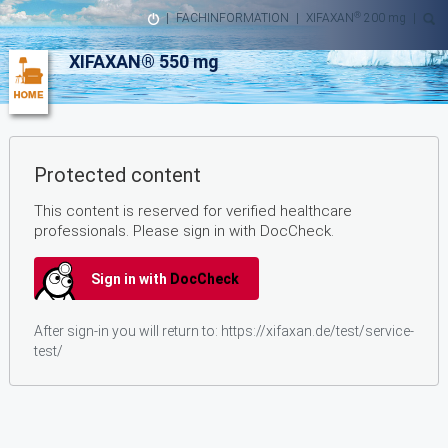
®
|
FACHINFORMATION
|
XIFAXAN
200 mg
|
XIFAXAN® 550 mg
Protected content
This content is reserved for verified healthcare
professionals. Please sign in with DocCheck.
Sign in with
DocCheck
After sign-in you will return to:
https://xifaxan.de/test/service-
test/