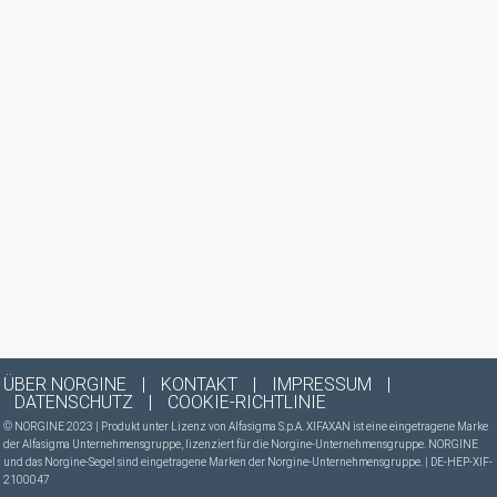
ÜBER NORGINE
|
KONTAKT
|
IMPRESSUM
|
DATENSCHUTZ
|
COOKIE-RICHTLINIE
© NORGINE 2023 | Produkt unter Lizenz von Alfasigma S.p.A. XIFAXAN ist eine eingetragene Marke
der Alfasigma Unternehmensgruppe, lizenziert für die Norgine-Unternehmensgruppe. NORGINE
und das Norgine-Segel sind eingetragene Marken der Norgine-Unternehmensgruppe. | DE-HEP-XIF-
2100047